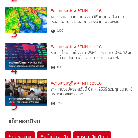
#ข่าวเศรษฐกิจ
#TNN ช่อง16
พยากรณ์อากาศวันนี้ 7 ส.ค.69 เตือน 7-9 ส.ค.นี้
เหนือ–อีสาน–ตะวันออก เสี่ยงน้ำท่วมฉับพลัน
3
100
#ข่าวเศรษฐกิจ
#TNN ช่อง16
หุ้นดาวโจนส์วันนี้ 7 ส.ค. 2569 ปิดร่วงแรง 464.02 จุด
ราคาน้ำมันปรับตัวขึ้นตลาดวิตกกังวลเงินเฟ้อ
4
83
#ข่าวเศรษฐกิจ
#TNN ช่อง16
ราคาทองรูปพรรณวันนี้ 6 ส.ค. 2569 รวมทุกขนาด เช็
กราคาทองแท่งล่าสุด
5
298
แท็กยอดนิยม
#
สภาพอากาศ
#
ย่อโลกเศรษฐกิจ
#
กรมอุตุนิยมวิทยา