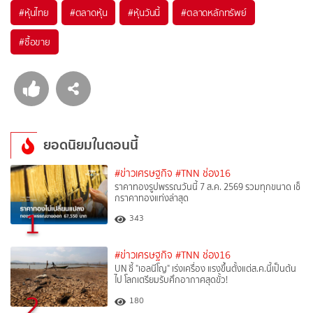
#
หุ้นไทย
#
ตลาดหุ้น
#
หุ้นวันนี้
#
ตลาดหลักทรัพย์
#
ซื้อขาย
ยอดนิยมในตอนนี้
#ข่าวเศรษฐกิจ
#TNN ช่อง16
ราคาทองรูปพรรณวันนี้ 7 ส.ค. 2569 รวมทุกขนาด เช็
กราคาทองแท่งล่าสุด
1
343
#ข่าวเศรษฐกิจ
#TNN ช่อง16
UN ชี้ "เอลนีโญ" เร่งเครื่อง แรงขึ้นตั้งแต่ส.ค.นี้เป็นต้น
ไป โลกเตรียมรับศึกอากาศสุดขั้ว!
2
180