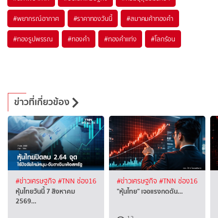
#
พยากรณ์อากาศ
#
ราคาทองวันนี้
#
สมาคมค้าทองคำ
#
ทองรูปพรรณ
#
ทองคำ
#
ทองคำแท่ง
#
โลกร้อน
ข่าวที่เกี่ยวข้อง
#ข่าวเศรษฐกิจ
#TNN ช่อง16
#ข่าวเศรษฐกิจ
#TNN ช่อง16
หุ้นไทยวันนี้ 7 สิงหาคม
"หุ้นไทย" เจอแรงกดดัน…
2569…
12