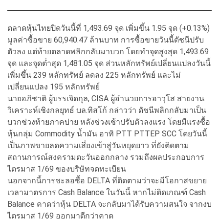
ตลาดหุ้นไทยปิดวันนี้ที่ 1,493.69 จุด เพิ่มขึ้น 1.95 จุด (+0.13%)
มูลค่าซื้อขาย 60,940.47 ล้านบาท การซื้อขายวันนี้ดัชนีปรับ
ตัวลง แต่ท้ายตลาดพลิกกลับมาบวก โดยทำจุดสูงสุด 1,493.69
จุด และจุดต่ำสุด 1,481.05 จุด ส่วนหลักทรัพย์เปลี่ยนแปลงวันนี้
เพิ่มขึ้น 239 หลักทรัพย์ ลดลง 225 หลักทรัพย์ และไม่
เปลี่ยนแปลง 195 หลักทรัพย์
นายอภิชาติ ผู้บรรเจิดกุล, CISA ผู้อำนวยการอาวุโส สายงาน
วิเคราะห์เชิงกลยุทธ์ บล.ทิสโก้ กล่าวว่า ดัชนีพลิกกลับมาเป็น
บวกช่วงท้ายภาคบ่าย หลังช่วงเช้าปรับตัวลงแรง โดยมีแรงซื้อ
หุ้นกลุ่ม Commodity น้ำมัน อาทิ PTT PTTEP SCC โดยวันนี้
เป็นภาพขายลดความเสี่ยงเข้าสู่วันหยุดยาว ที่ยังติดตาม
สถานการณ์สงครามตะวันออกกลาง รวมถึงผลประกอบการ
ไตรมาส 1/69 ของบริษัทจดทะเบียน
นอกจากนี้การชะลอซื้อ DELTA ที่ติดตามว่าจะมีโอกาสขยาย
เวลามาตรการ Cash Balance ในวันนี้ หากไม่ติดเกณฑ์ Cash
Balance คาดว่าหุ้น DELTA จะกลับมาได้รับความสนใจ จากงบ
ไตรมาส 1/69 ออกมาดีกว่าคาด