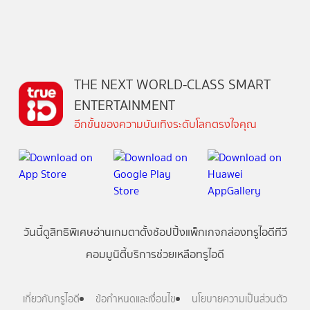
THE NEXT WORLD-CLASS SMART
ENTERTAINMENT
อีกขั้นของความบันเทิงระดับโลกตรงใจคุณ
วันนี้
ดู
สิทธิพิเศษ
อ่าน
เกม
ตาตั้ง
ช้อปปิ้ง
แพ็กเกจ
กล่องทรูไอดีทีวี
คอมมูนิตี้
บริการช่วยเหลือทรูไอดี
เกี่ยวกับทรูไอดี
ข้อกำหนดและเงื่อนไข
นโยบายความเป็นส่วนตัว