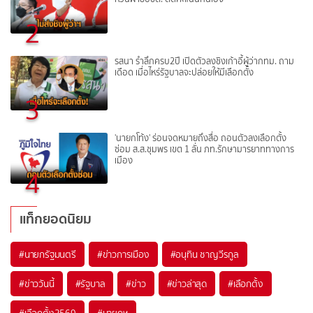
2
รสนา รำลึกครบ2ปี เปิดตัวลงชิงเก้าอี้ผู้ว่ากทม. ถาม
เดือด เมื่อไหร่รัฐบาลจะปล่อยให้มีเลือกตั้ง
3
'นายกโท้ง' ร่อนจดหมายถึงสื่อ ถอนตัวลงเลือกตั้ง
ซ่อม ส.ส.ชุมพร เขต 1 ลั่น ภท.รักษามารยาททางการ
เมือง
4
แท็กยอดนิยม
#
นายกรัฐมนตรี
#
ข่าวการเมือง
#
อนุทิน ชาญวีรกูล
#
ข่าววันนี้
#
รัฐบาล
#
ข่าว
#
ข่าวล่าสุด
#
เลือกตั้ง