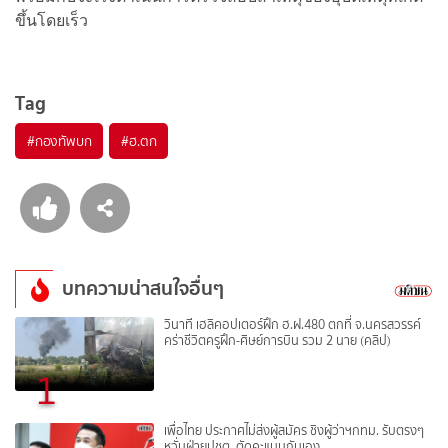
ขึ้นโดยเร็ว
Tag
#
กองทัพบก
#
ฮ.ตก
บทความน่าสนใจอื่นๆ
วินาที เฮลิคอปเตอร์ฝึก ฮ.ฝ.480 ตกที่ จ.นครสวรรค์
คร่าชีวิตครูฝึก-ศิษย์การบิน รวม 2 นาย (คลิป)
1
เพื่อไทย ประกาศไม่ส่งผู้สมัคร ชิงผู้ว่าฯกทม. รับตรงๆ
หวั่นฝ่ายปชต. ตัดคะแนนกันเอง