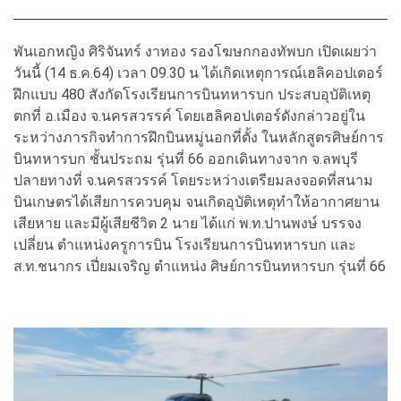
พันเอกหญิง ศิริจันทร์ งาทอง รองโฆษกกองทัพบก เปิดเผยว่า
วันนี้ (14 ธ.ค.64) เวลา 09.30 น ได้เกิดเหตุการณ์เฮลิคอปเตอร์
ฝึกแบบ 480 สังกัดโรงเรียนการบินทหารบก ประสบอุบัติเหตุ
ตกที่ อ.เมือง จ.นครสวรรค์ โดยเฮลิคอปเตอร์ดังกล่าวอยู่ใน
ระหว่างภารกิจทำการฝึกบินหมู่นอกที่ตั้ง ในหลักสูตรศิษย์การ
บินทหารบก ชั้นประถม รุ่นที่ 66 ออกเดินทางจาก จ.ลพบุรี
ปลายทางที่ จ.นครสวรรค์ โดยระหว่างเตรียมลงจอดที่สนาม
บินเกษตรได้เสียการควบคุม จนเกิดอุบัติเหตุทำให้อากาศยาน
เสียหาย และมีผู้เสียชีวิต 2 นาย ได้แก่ พ.ท.ปานพงษ์ บรรจง
เปลี่ยน ตำแหน่งครูการบิน โรงเรียนการบินทหารบก และ
ส.ท.ชนากร เปี่ยมเจริญ ตำแหน่ง ศิษย์การบินทหารบก รุ่นที่ 66