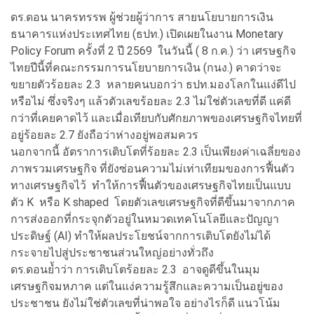
ดร.ดอน นาครทรรพ ผู้ช่วยผู้ว่าการ สายนโยบายการเงิน
ธนาคารแห่งประเทศไทย (ธปท.) เปิดเผยในงาน Monetary
Policy Forum ครั้งที่ 2 ปี 2569 ในวันนี้ ( 8 ก.ค.) ว่า เศรษฐกิจ
ไทยปีนี้ที่คณะกรรมการนโยบายการเงิน (กนง.) คาดว่าจะ
ขยายตัวร้อยละ 2.3 หลายคนบอกว่า ธปท.มองโลกในแง่ดีไป
หรือไม่ ซึ่งจริงๆ แล้วตัวเลขร้อยละ 2.3 ไม่ใช่ตัวเลขที่ดี แค่ดี
กว่าที่เคยคาดไว้ และเมื่อเทียบกับศักยภาพของเศรษฐกิจไทยที่
อยู่ร้อยละ 2.7 ยังถือว่าห่างอยู่พอสมควร
นอกจากนี้ อัตราการเติบโตที่ร้อยละ 2.3 เป็นเพียงค่าเฉลี่ยของ
ภาพรวมเศรษฐกิจ ที่ยังซ่อนความไม่เท่าเทียมของการฟื้นตัว
ทางเศรษฐกิจไว้ ทำให้การฟื้นตัวของเศรษฐกิจไทยเป็นแบบ
ตัว K หรือ K shaped โดยตัวเลขเศรษฐกิจที่ดีขึ้นมาจากภาค
การส่งออกที่กระจุกตัวอยู่ในหมวดเทคโนโลยีและปัญญา
ประดิษฐ์ (AI) ทำให้ผลประโยชน์จากการเติบโตยังไม่ได้
กระจายไปสู่ประชาชนส่วนใหญ่อย่างทั่วถึง
ดร.ดอนย้ำว่า การเติบโตร้อยละ 2.3 อาจดูดีขึ้นในมุม
เศรษฐกิจมหภาค แต่ในแง่ความรู้สึกและความเป็นอยู่ของ
ประชาชน ยังไม่ใช่ตัวเลขที่น่าพอใจ อย่างไรก็ดี แนวโน้ม