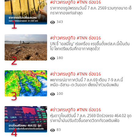
#ข่าวเศรษฐกิจ
#TNN ช่อง16
ราคาทองรูปพรรณวันนี้ 7 ส.ค. 2569 รวมทุกขนาด เช็
กราคาทองแท่งล่าสุด
1
343
#ข่าวเศรษฐกิจ
#TNN ช่อง16
UN ชี้ "เอลนีโญ" เร่งเครื่อง แรงขึ้นตั้งแต่ส.ค.นี้เป็นต้น
ไป โลกเตรียมรับศึกอากาศสุดขั้ว!
2
180
#ข่าวเศรษฐกิจ
#TNN ช่อง16
พยากรณ์อากาศวันนี้ 7 ส.ค.69 เตือน 7-9 ส.ค.นี้
เหนือ–อีสาน–ตะวันออก เสี่ยงน้ำท่วมฉับพลัน
3
100
#ข่าวเศรษฐกิจ
#TNN ช่อง16
หุ้นดาวโจนส์วันนี้ 7 ส.ค. 2569 ปิดร่วงแรง 464.02 จุด
ราคาน้ำมันปรับตัวขึ้นตลาดวิตกกังวลเงินเฟ้อ
4
83