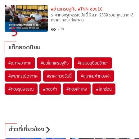
#ข่าวเศรษฐกิจ
#TNN ช่อง16
ราคาทองรูปพรรณวันนี้ 6 ส.ค. 2569 รวมทุกขนาด เช็
กราคาทองแท่งล่าสุด
5
298
แท็กยอดนิยม
#
สภาพอากาศ
#
ย่อโลกเศรษฐกิจ
#
กรมอุตุนิยมวิทยา
#
พยากรณ์อากาศ
#
ราคาทองวันนี้
#
สมาคมค้าทองคำ
#
ทองรูปพรรณ
#
ทองคำ
#
ทองคำแท่ง
#
โลกร้อน
ข่าวที่เกี่ยวข้อง