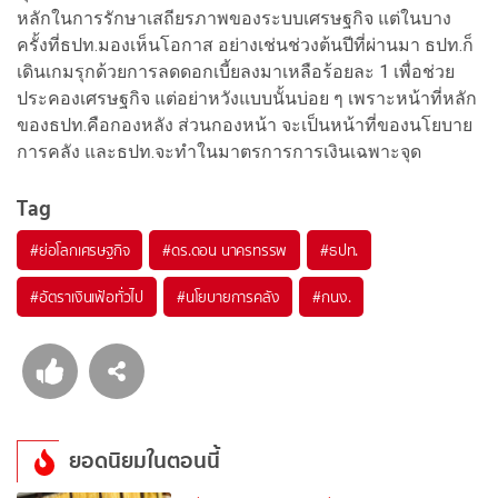
หลักในการรักษาเสถียรภาพของระบบเศรษฐกิจ แต่ในบาง
ครั้งที่ธปท.มองเห็นโอกาส อย่างเช่นช่วงต้นปีที่ผ่านมา ธปท.ก็
เดินเกมรุกด้วยการลดดอกเบี้ยลงมาเหลือร้อยละ 1 เพื่อช่วย
ประคองเศรษฐกิจ แต่อย่าหวังแบบนั้นบ่อย ๆ เพราะหน้าที่หลัก
ของธปท.คือกองหลัง ส่วนกองหน้า จะเป็นหน้าที่ของนโยบาย
การคลัง และธปท.จะทำในมาตรการการเงินเฉพาะจุด
Tag
#
ย่อโลกเศรษฐกิจ
#
ดร.ดอน นาครทรรพ
#
ธปท.
#
อัตราเงินเฟ้อทั่วไป
#
นโยบายการคลัง
#
กนง.
ยอดนิยมในตอนนี้