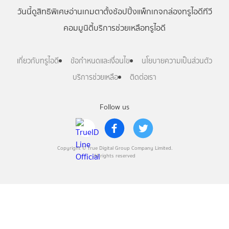
วันนี้
ดู
สิทธิพิเศษ
อ่าน
เกม
ตาตั้ง
ช้อปปิ้ง
แพ็กเกจ
กล่องทรูไอดีทีวี
คอมมูนิตี้
บริการช่วยเหลือทรูไอดี
เกี่ยวกับทรูไอดี
ข้อกำหนดและเงื่อนไข
นโยบายความเป็นส่วนตัว
บริการช่วยเหลือ
ติดต่อเรา
Follow us
Copyright © True Digital Group Company Limited.
All rights reserved