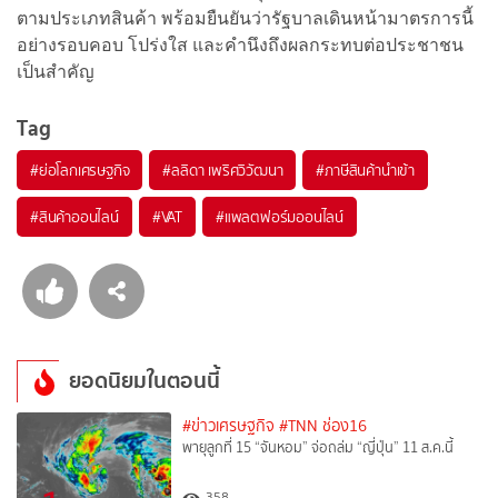
ตามประเภทสินค้า พร้อมยืนยันว่ารัฐบาลเดินหน้ามาตรการนี้
อย่างรอบคอบ โปร่งใส และคำนึงถึงผลกระทบต่อประชาชน
เป็นสำคัญ
Tag
#
ย่อโลกเศรษฐกิจ
#
ลลิดา เพริศวิวัฒนา
#
ภาษีสินค้านำเข้า
#
สินค้าออนไลน์
#
VAT
#
แพลตฟอร์มออนไลน์
ยอดนิยมในตอนนี้
#ข่าวเศรษฐกิจ
#TNN ช่อง16
พายุลูกที่ 15 “จันหอม” จ่อถล่ม “ญี่ปุ่น” 11 ส.ค.นี้
358