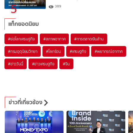
5
389
แท็กยอดนิยม
#
ย่อโลกเศรษฐกิจ
#
สภาพอากาศ
#
การตลาดเงินล้าน
#
กรมอุตุนิยมวิทยา
#
โลกร้อน
#
เศรษฐกิจ
#
พยากรณ์อากาศ
#
ข่าววันนี้
#
ข่าวเศรษฐกิจ
#
จีน
ข่าวที่เกี่ยวข้อง