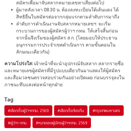
สมัครเพื่อมาจับสลากหมายเลขหาเสียงต่อไป
ผู้มาหลังเวลา 08.30 น. ต้องลงทะเบียนใต้เส้นแดง ได้
สิทธิยื่นใบสมัครต่อจากกลุ่มแรกตามลำดับการมาถึง
ลำดับการดำเนินงานจับสลากหมายเลขฯ: จะเริ่ม
กระบวนการของผู้สมัครผู้ว่าฯ กทม. ให้เสร็จสิ้นก่อน
จากนั้นจึงเริ่มของผู้สมัคร ส.ก. (โดยมอบให้ประธาน
อนุกรรมการประจำเขตดำเนินการ ตามขั้นตอนใน
ลักษณะเดียวกัน)
ความโปร่งใส: เ
จ้าหน้าที่จะนำอุปกรณ์จับสลาก สลากรายชื่อ
และหมายเลขผู้สมัครที่มีรูปแบบเดียวกันมาแสดงให้ผู้สมัคร
และสื่อมวลชนตรวจสอบร่วมกันอย่างเปิดเผย ก่อนบรรจุลงใน
ภาชนะทึบแสงต่อหน้าทุกฝ่าย
Tag
#
เลือกตั้งผู้ว่าฯกทม. 2569
#
เลือกตั้งท้องถิ่น
#
กรุงเทพมหานคร
#
ผู้ว่าฯ กทม.
#
หมายเลขผู้มัครผู้ว่าฯกทม. 2569