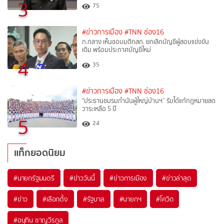
3
75
#ข่าวการเมือง
#TNN ช่อง16
ก.กลาง เห็นชอบมติกสถ. ยกเลิกบัญชีผู้สอบแข่งขัน
เดิม พร้อมประกาศบัญชีใหม่
4
35
#ข่าวการเมือง
#TNN ช่อง16
"ประธานชมรมกำนันผู้ใหญ่บ้านฯ” รับได้แก้กฎหมายลด
วาระเหลือ 5 ปี
5
24
แท็กยอดนิยม
#
นายกรัฐมนตรี
#
ข่าววันนี้
#
ข่าวการเมือง
#
ข่าวล่าสุด
#
ข่าว
#
เลือกตั้ง
#
รัฐบาล
#
นายกฯ
#
โควิด
#
อนุทิน ชาญวีรกูล