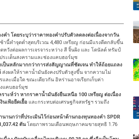
า โดยระบุว่าราคาทองคําปรับตัวลดลงต่อเนื่องจากวัน
้านี้ทําจุดตํ่าสุดบริเวณ 4,480 เหรียญ ก่อนมีแรงดีดกลับขึ้น
วังต่อผลการเจรจาระหว่าง สี จิ้นผิง และ โดนัลด์ ทรัมป์
นประเด็นสงครามและช่องแคบฮอร์มุซ
าเป็นหลักมากกว่าการส่งสัญญาณที่ชัดเจน ทําให้ถ้อยแถลง
้
ส่งผลให้ราคานํ้ามันยังคงปรับตัวสูงขึ้น จากความไม่
รและเมื่อใด ขณะเดียวกัน อิหร่านอาจเรียกเก็บค่า
่องแคบฮอร์มุซ
เคราะห์ว่า หากราคานํ้ามันยังยืนเหนือ 100 เหรียญ ต่อเนื่อง
เฟ้อยืดเยื้อ
และกระทบต่อเศรษฐกิจสหรัฐฯ รวมถึง
นานกว่าที่ประเมินไว้ก่อนหน้าด้านกองทุนทองคํา SPDR
1,037.42 ตัน
โดยภาพรวมเดือนพฤษภาคมขายสุทธิ 1.76