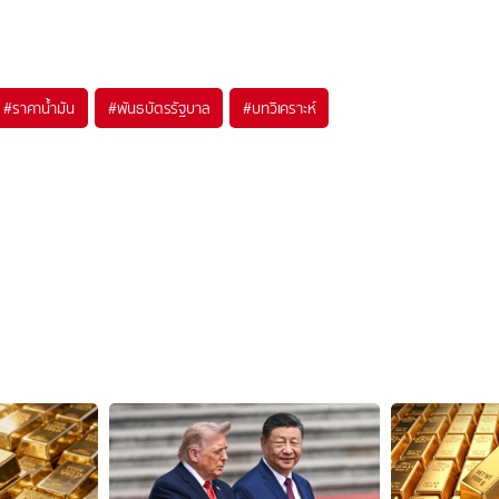
#
ราคาน้ำมัน
#
พันธบัตรรัฐบาล
#
บทวิเคราะห์