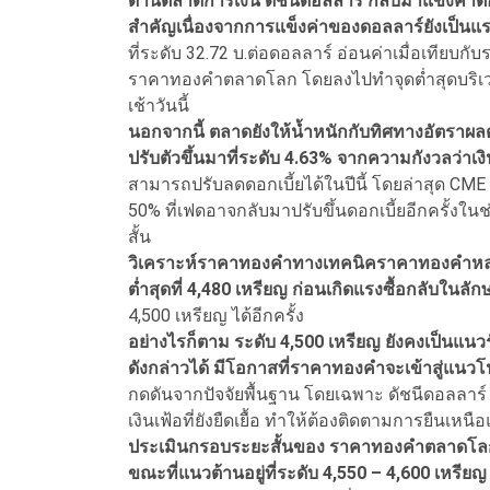
ด้านตลาดการเงิน ดัชนีดอลลาร์ กลับมาแข็งค่าต่อเ
สําคัญเนื่องจากการแข็งค่าของดอลลาร์ยังเป็น
ที่ระดับ 32.72 บ.ต่อดอลลาร์ อ่อนค่าเมื่อเทีย
ราคาทองคําตลาดโลก โดยลงไปทําจุดตํ่าสุดบริเ
เช้าวันนี้
นอกจากนี้ ตลาดยังให้นํ้าหนักกับทิศทางอัตราผล
ปรับตัวขึ้นมาที่ระดับ 4.63% จากความกังวลว่าเ
สามารถปรับลดดอกเบี้ยได้ในปีนี้ โดยล่าสุด CME
50% ที่เฟดอาจกลับมาปรับขึ้นดอกเบี้ยอีกครั้งในช
สั้น
วิเคราะห์ราคาทองคําทางเทคนิคราคาทองคําหลุด
ตํ่าสุดที่ 4,480 เหรียญ ก่อนเกิดแรงซื้อกลับใน
4,500 เหรียญ ได้อีกครั้ง
อย่างไรก็ตาม ระดับ 4,500 เหรียญ ยังคงเป็นแน
ดังกล่าวได้ มีโอกาสที่ราคาทองคําจะเข้าสู่แน
กดดันจากปัจจัยพื้นฐาน โดยเฉพาะ ดัชนีดอลลาร์ แ
เงินเฟ้อที่ยังยืดเยื้อ ทําให้ต้องติดตามการยืนเหน
ประเมินกรอบระยะสั้นของ ราคาทองคําตลาดโลก (G
ขณะที่แนวต้านอยู่ที่ระดับ 4,550 – 4,600 เหรียญ