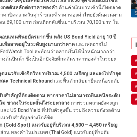
นื่อง ปัจจุบันเคลื่อนไหวบริเวณ 99.38 จุด ซึ่งถือเป็นโซน
แรงกดดันหลักต่อราคาทองคํา
ด้านค่าเงินบาทเช้านี้เปิดตลาด
บกับราคาปิดตลาดวันศุกร์ ขณะที่ราคาทองคําไทยยังผันผวนตาม
วณ 69,100 บาท ก่อนดีดกลับขึ้นมาบริเวณ 70,100 บาท ใน
ตอบแทนพันธบัตรมากขึ้น หลัง US Bond Yield อายุ 10 ปี
งินเฟ้ออาจอยู่ในระดับสูงนานกว่าคาด
และเฟดอาจไม่
 FedWatch Tool สะท้อนว่าตลาดเริ่มให้นํ้าหนักมากกว่า
่วงต้นปีหน้า ซึ่งเป็นอีกปัจจัยที่กดดันราคาทองคําในระยะ
แนวรับเชิงจิตวิทยาบริเวณ 4,500 เหรียญ และลงไปทําจุด
ลักษณะ Technical Rebound
และฟื้นตัวกลับมายืนเหนือระดับ
วรับสําคัญที่ต้องติดตาม หากราคาไม่สามารถยืนเหนือระดับ
วโน้ม ขาลงในระยะสั้นถึงระยะกลาง
ภาพรวมตลาดยังคงถูก
ละ US Bond Yield ที่ปรับตัวสูงขึ้น รวมถึงความกังวลด้าน
ือแนวรับสําคัญอย่างใกล้ชิด
old Spot) แนวรับอยู่ที่บริเวณ 4,500 – 4,450 เหรียญ
ส่วน ทองคําในประเทศ (Thai Gold) แนวรับอยู่ที่ระดับ