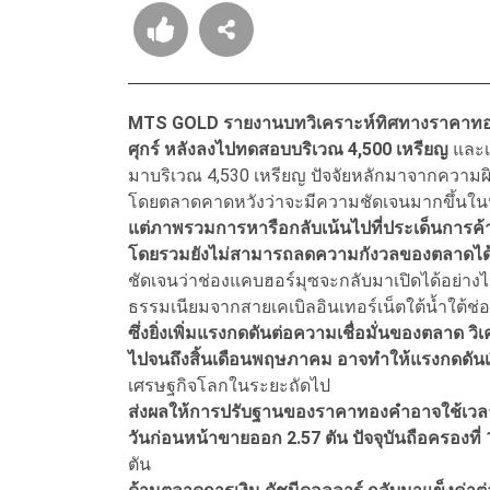
MTS GOLD รายงานบทวิเคราะห์ทิศทางราคาทองคํ
ศุกร์ หลังลงไปทดสอบบริเวณ 4,500 เหรียญ
และเช
มาบริเวณ 4,530 เหรียญ ปัจจัยหลักมาจากความผิดห
โดยตลาดคาดหวังว่าจะมีความชัดเจนมากขึ้นใ
แต่ภาพรวมการหารือกลับเน้นไปที่ประเด็นการค้
โดยรวมยังไม่สามารถลดความกังวลของตลาดได
ชัดเจนว่าช่องแคบฮอร์มุซจะกลับมาเปิดได้อย่างไ
ธรรมเนียมจากสายเคเบิลอินเทอร์เน็ตใต้นํ้าใต้ช
ซึ่งยิ่งเพิ่มแรงกดดันต่อความเชื่อมั่นของตลาด วิ
ไปจนถึงสิ้นเดือนพฤษภาคม อาจทําให้แรงกดดันเงิน
เศรษฐกิจโลกในระยะถัดไป
ส่งผลให้การปรับฐานของราคาทองคําอาจใช้เวลา
วันก่อนหน้าขายออก 2.57 ตัน ปัจจุบันถือครองที่ 
ตัน