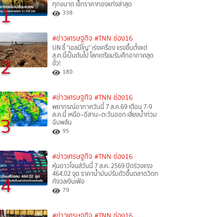
ทุกขนาด เช็กราคาทองแท่งล่าสุด
1
338
#ข่าวเศรษฐกิจ
#TNN ช่อง16
UN ชี้ "เอลนีโญ" เร่งเครื่อง แรงขึ้นตั้งแต่
ส.ค.นี้เป็นต้นไป โลกเตรียมรับศึกอากาศสุด
2
ขั้ว!
180
#ข่าวเศรษฐกิจ
#TNN ช่อง16
พยากรณ์อากาศวันนี้ 7 ส.ค.69 เตือน 7-9
ส.ค.นี้ เหนือ–อีสาน–ตะวันออก เสี่ยงน้ำท่วม
3
ฉับพลัน
95
#ข่าวเศรษฐกิจ
#TNN ช่อง16
หุ้นดาวโจนส์วันนี้ 7 ส.ค. 2569 ปิดร่วงแรง
464.02 จุด ราคาน้ำมันปรับตัวขึ้นตลาดวิตก
4
กังวลเงินเฟ้อ
79
#ข่าวเศรษฐกิจ
#TNN ช่อง16