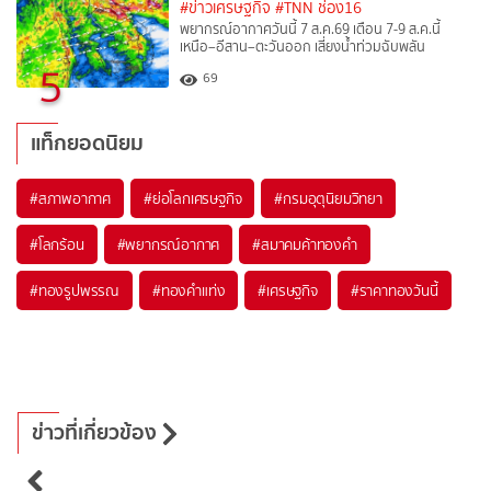
#ข่าวเศรษฐกิจ
#TNN ช่อง16
พยากรณ์อากาศวันนี้ 7 ส.ค.69 เตือน 7-9 ส.ค.นี้
เหนือ–อีสาน–ตะวันออก เสี่ยงน้ำท่วมฉับพลัน
5
69
แท็กยอดนิยม
#
สภาพอากาศ
#
ย่อโลกเศรษฐกิจ
#
กรมอุตุนิยมวิทยา
#
โลกร้อน
#
พยากรณ์อากาศ
#
สมาคมค้าทองคำ
#
ทองรูปพรรณ
#
ทองคำแท่ง
#
เศรษฐกิจ
#
ราคาทองวันนี้
ข่าวที่เกี่ยวข้อง