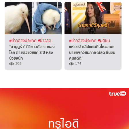
#ข่าวต่างประเทศ
#ข่าวสด
#ข่าวต่างประเทศ
#มติชน
“มานูคูร่า” กีวีขาวตัวแรกของ
แห่แชร์! คลิปแผ่นดินไหวขณะ
โลก ตายด้วยวัยแค่ 8 ปี-หลัง
นายกฯกีวีสัมภาษณ์สด ชื่นชม
ป่วยหนัก
คุมสติดี
303
174