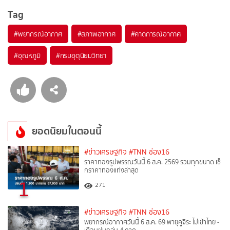
Tag
#
พยากรณ์อากาศ
#
สภาพอากาศ
#
คาดการณ์อากาศ
#
อุณหภูมิ
#
กรมอุตุนิยมวิทยา
ยอดนิยมในตอนนี้
#ข่าวเศรษฐกิจ
#TNN ช่อง16
ราคาทองรูปพรรณวันนี้ 6 ส.ค. 2569 รวมทุกขนาด เช็
กราคาทองแท่งล่าสุด
1
271
#ข่าวเศรษฐกิจ
#TNN ช่อง16
พยากรณ์อากาศวันนี้ 6 ส.ค. 69 พายุคูจิระ ไม่เข้าไทย -