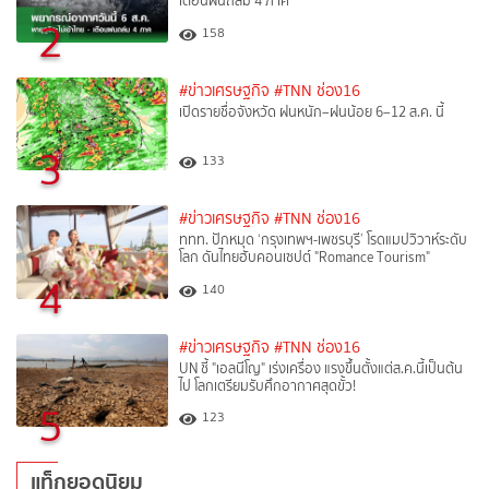
เตือนฝนถล่ม 4 ภาค
2
158
#ข่าวเศรษฐกิจ
#TNN ช่อง16
เปิดรายชื่อจังหวัด ฝนหนัก–ฝนน้อย 6–12 ส.ค. นี้
3
133
#ข่าวเศรษฐกิจ
#TNN ช่อง16
ททท. ปักหมุด ‘กรุงเทพฯ-เพชรบุรี’ โรดแมปวิวาห์ระดับ
โลก ดันไทยฮับคอนเซปต์ "Romance Tourism"
4
140
#ข่าวเศรษฐกิจ
#TNN ช่อง16
UN ชี้ "เอลนีโญ" เร่งเครื่อง แรงขึ้นตั้งแต่ส.ค.นี้เป็นต้น
ไป โลกเตรียมรับศึกอากาศสุดขั้ว!
5
123
แท็กยอดนิยม