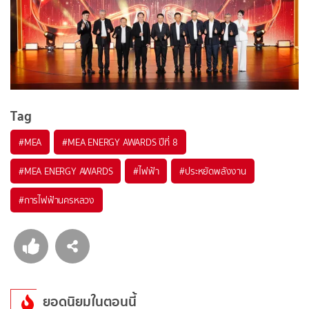
Tag
#
MEA
#
MEA ENERGY AWARDS ปีที่ 8
#
MEA ENERGY AWARDS
#
ไฟฟ้า
#
ประหยัดพลังงาน
#
การไฟฟ้านครหลวง
ยอดนิยมในตอนนี้