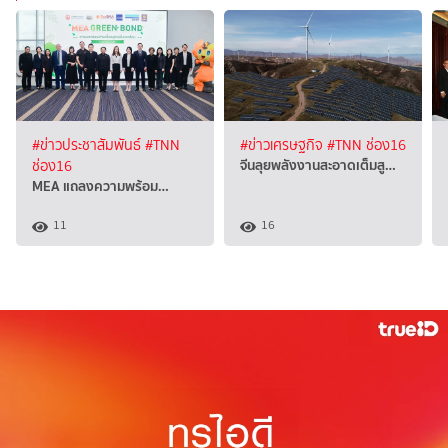
#ข่าวประชาสัมพันธ์
#TNN
#ข่าวเศรษฐกิจ
#TNN ช่อง16
จีนลุยพลังงานสะอาดเต็มสู…
ช่อง16
MEA แถลงความพร้อม…
11
16