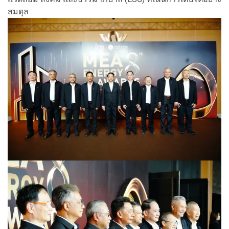
สมดุล