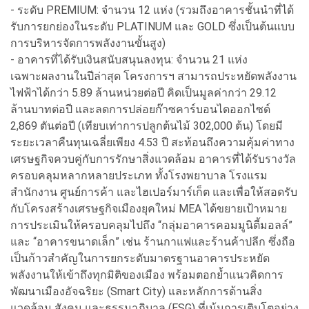
- ระดับ PREMIUM: จำนวน 12 แห่ง (รวมถึงอาคารชั้นนำที่ได้
รับการยกย่องในระดับ PLATINUM และ GOLD ซึ่งเป็นต้นแบบ
การบริหารจัดการพลังงานขั้นสูง)
- อาคารที่ได้รับเงินสนับสนุนลงทุน: จำนวน 21 แห่ง
เฉพาะผลงานในปีล่าสุด โครงการฯ สามารถประหยัดพลังงาน
ไฟฟ้าได้กว่า 5.89 ล้านหน่วยต่อปี คิดเป็นมูลค่ากว่า 29.12
ล้านบาทต่อปี และลดการปล่อยก๊าซคาร์บอนไดออกไซด์
2,869 ตันต่อปี (เทียบเท่าการปลูกต้นไม้ 302,000 ต้น) โดยมี
ระยะเวลาคืนทุนเฉลี่ยเพียง 4.53 ปี สะท้อนถึงความคุ้มค่าทาง
เศรษฐกิจควบคู่กับการรักษาสิ่งแวดล้อม อาคารที่ได้รับรางวัล
ครอบคลุมหลากหลายประเภท ทั้งโรงพยาบาล โรงแรม
สำนักงาน ศูนย์การค้า และไฮเปอร์มาร์เก็ต และเพื่อให้สอดรับ
กับโครงสร้างเศรษฐกิจเมืองยุคใหม่ MEA ได้ขยายเป้าหมาย
การประเมินให้ครอบคลุมไปถึง “กลุ่มอาคารคอมมูนิตี้มอลล์”
และ “อาคารขนาดเล็ก” เช่น ร้านกาแฟและร้านค้าปลีก ซึ่งถือ
เป็นก้าวสำคัญในการยกระดับมาตรฐานอาคารประหยัด
พลังงานให้เข้าถึงทุกมิติของเมือง พร้อมตอกย้ำแนวคิดการ
พัฒนาเมืองอัจฉริยะ (Smart City) และหลักการด้านสิ่ง
แวดล้อม สังคม และธรรมาภิบาล (ESG) ที่เน้นการเติบโตอย่าง