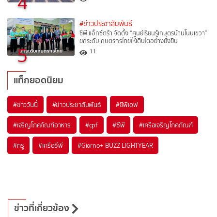
4
#ข่าวประชาสัมพันธ์
ซีพี แอ็กซ์ตร้า จัดตั้ง “ศูนย์เรียนรู้เกษตรบ้านโนนเขวา”
ยกระดับเกษตรกรไทยให้เติบโตอย่างยั่งยืน
5
11
แท็กยอดนิยม
#
ข่าววันนี้
#
ข่าวประชาสัมพันธ์
#
ซีพีเอฟ
#
เจริญโภคภัณฑ์อาหาร
#
cpf
#
ซีพี
#
เครือเจริญโภคภัณฑ์
#
ทรู
#
เครือซีพี
#
Giorno+ BUZZ LIGHTYEAR
ข่าวที่เกี่ยวข้อง