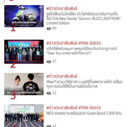
#ข่าวประชาสัมพันธ์
สู่สไตล์ใหม่อันไกลโพ้น บัซ ไลท์เยียร์ออกเดินทางครั้ง
ใหม่ ด้วย New Honda "Giorno+ BUZZ LIGHTYEAR"
1
Limited Edition
80
#ข่าวประชาสัมพันธ์
#TNN ช่อง16
เครือซีพีสนับสนุนภาพยนตร์ดังระดับปรากฏการณ์
"Dear You จดหมายรักถึงอาม่า"
2
17
#ข่าวประชาสัมพันธ์
WearToCare ซีพีอาสา x มูลนิธิโรงพยาบาลเด็ก เปลี่ยน
ทุกการสวมใส่ให้เป็นการส่งต่อโอกาส
3
12
#ข่าวประชาสัมพันธ์
#TNN ช่อง16
MEA แถลงความพร้อมออก Green Bond 2,000 ล้าน
11